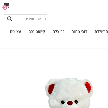
0
 ליולדת
דובי פרווה
זרי כלה
קישוט רכב
עציצים