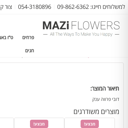
למשלוחים חייגו: 09-862-6362
054-3180896
צור ק
פרחים
ט”ו באב
חגים
עמוד הבית
>
חגים
>
Valentine's Day
> דובי לבבות אהבה ענק
תיאור המוצר:
דובי פרווה ענק
מוצרים משודרגים
מבצע!
מבצע!