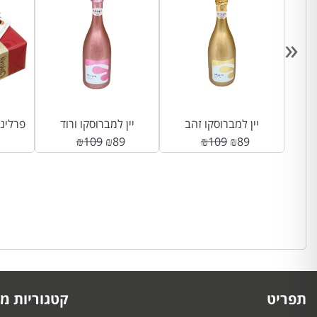
«
יין למברוסקו זהב
יין למברוסקו ורוד
פרליני שו
₪
109
₪
89
₪
109
₪
89
תפריט
קטגוריות מו