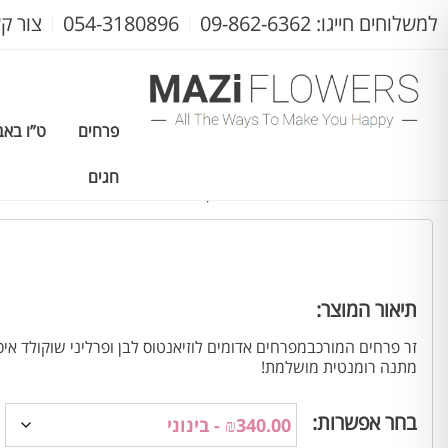
למשלוחים חייגו: 09-862-6362
054-3180896
צור ק
פרחים
ט”ו באב
חגים
עמוד הבית
>
פרחים
>
זרי פרחים
> תשוקה טעימה
תיאור המוצר:
זר פרחים המורכבמפרחים אדומים לוזיאנטוס לבן ופרליני שוקולד איכו
מתנה רומנטית מושלמת!
בחר אפשרות: