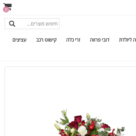
0
 ליולדת
דובי פרווה
זרי כלה
קישוט רכב
עציצים