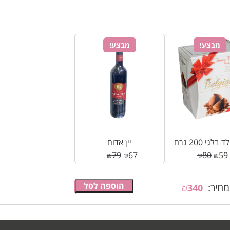
מבצע!
מבצע!
יין אדום
₪
79
₪
67
₪
80
₪
59
הוספה לסל
מחיר:
₪
340