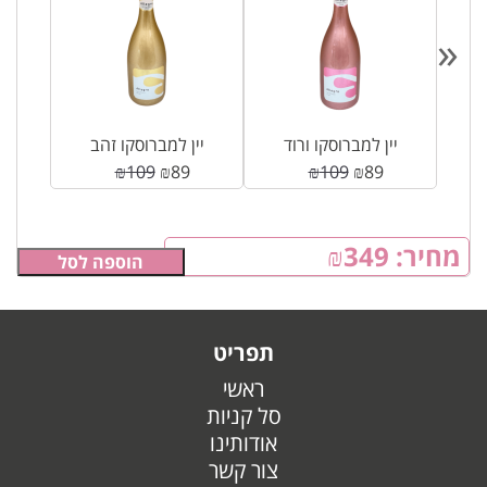
«
ה
יין למברוסקו ורוד
יין למברוסקו זהב
₪
109
₪
89
₪
109
₪
89
מחיר:
349
₪
הוספה לסל
תפריט
ראשי
סל קניות
אודותינו
צור קשר