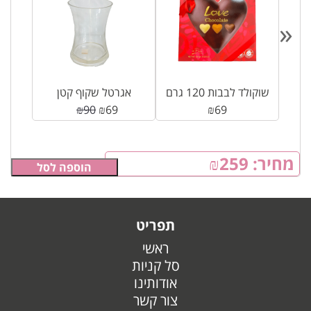
«
דר
שוקולד לבבות 120 גרם
אגרטל שקוף קטן
₪
90
₪
69
₪
69
מחיר:
259
₪
הוספה לסל
תפריט
ראשי
סל קניות
אודותינו
צור קשר