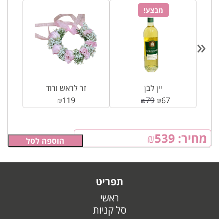
מבצע!
«
ן
יין לבן
זר לראש ורוד
₪
119
₪
79
₪
67
מחיר:
539
₪
הוספה לסל
תפריט
ראשי
סל קניות