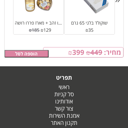
שוקולד בלגי 65 גרם
יין למברוסקו זהב + מארז פררו רושה
₪
185
₪
129
₪
35
מחיר:
449
₪
399
₪
הוספה לסל
תפריט
ראשי
סל קניות
אודותינו
צור קשר
אמנת השירות
תקנון האתר