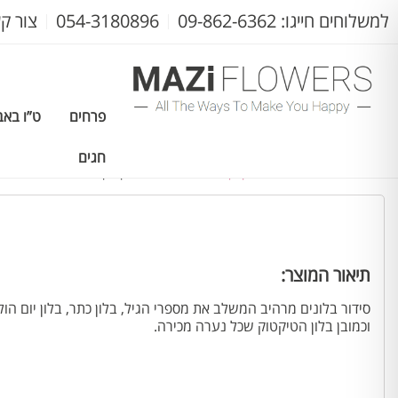
למשלוחים חייגו: 09-862-6362
054-3180896
צור ק
פרחים
ט”ו באב
חגים
עמוד הבית
>
חנות פרחים בקניון עיר ימים
> נסיכת טיקטוק
תיאור המוצר:
סידור בלונים מרהיב המשלב את מספרי הגיל, בלון כתר, בלון יום הו
וכמובן בלון הטיקטוק שכל נערה מכירה.