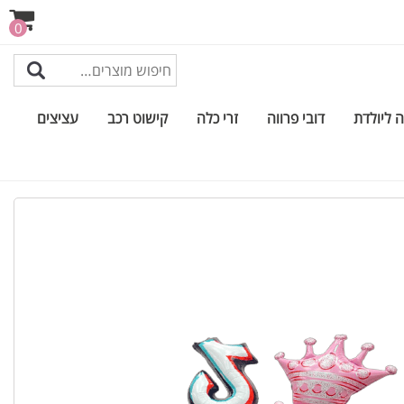
0
 ליולדת
דובי פרווה
זרי כלה
קישוט רכב
עציצים