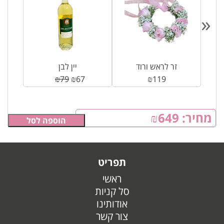
«
זר לראש ורוד
יין לבן
₪
79
₪
67
₪
119
מחיר:
649
₪
הוספה לסל
תפריט
ראשי
סל קניות
אודותינו
צור קשר