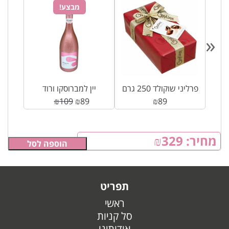
מבצע!
«
פרליני שוקולד 250 גרם
יין למברוסקו ורוד
₪
109
₪
89
₪
89
מחיר:
329
₪
הוספה לסל
תפריט
ראשי
סל קניות
אודותינו