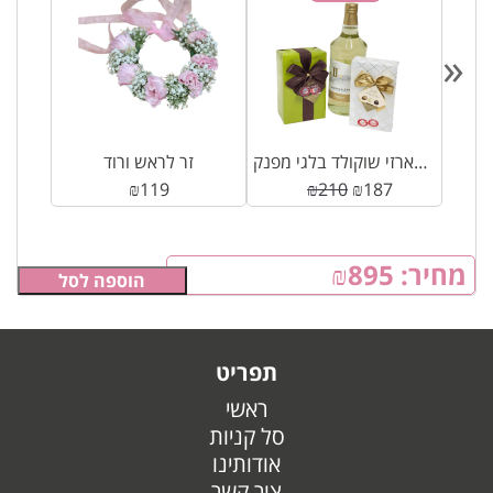
«
ב
יין לבן + 2 מארזי שוקולד בלגי מפנק
זר לראש ורוד
₪
119
₪
210
₪
187
מחיר:
895
₪
הוספה לסל
תפריט
ראשי
סל קניות
אודותינו
צור קשר