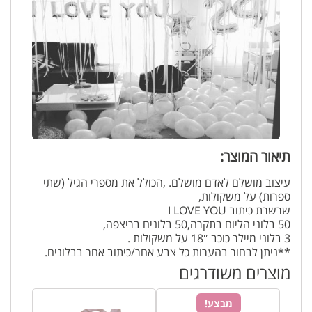
תיאור המוצר:
עיצוב מושלם לאדם מושלם. ,הכולל את מספרי הגיל (שתי
ספרות) על משקולות,
שרשרת כיתוב I LOVE YOU
50 בלוני הליום בתקרה,50 בלונים בריצפה,
3 בלוני מיילר כוכב 18″ על משקולות .
**ניתן לבחור בהערות כל צבע אחר/כיתוב אחר בבלונים.
**ניתן לשנות צבע.
מוצרים משודרגים
**המחיר כולל את סידור החדר (ללא דמי המשלוח).
מבצע!