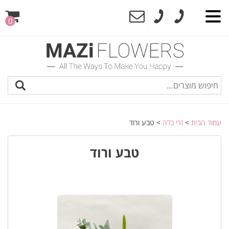
0
עמוד הבית
>
זרי כלה
> טבע ורוד
טבע ורוד