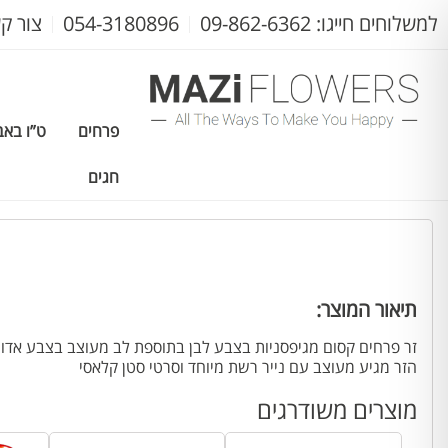
למשלוחים חייגו: 09-862-6362
054-3180896
צור ק
פרחים
ט”ו באב
חגים
עמוד הבית
>
חגים
>
יום האם
> זר גיפסנית ❤️
תיאור המוצר:
זר פרחים קסום מגיפסניות בצבע לבן בתוספת לב מעוצב בצבע אדו
הזר מגיע מעוצב עם נייר רשת מיוחד וסרטי סטן קלאסי
מוצרים משודרגים