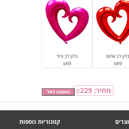
לון לב אדום
בלון לב ורוד
₪
69
₪
69
מחיר:
229
₪
הוספה לסל
צרים
קטגוריות נוספות