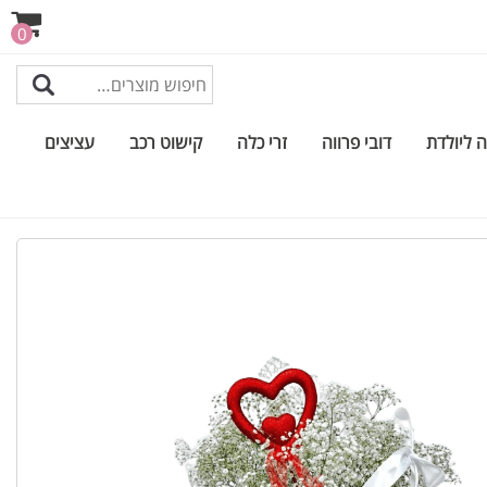
0
 ליולדת
דובי פרווה
זרי כלה
קישוט רכב
עציצים