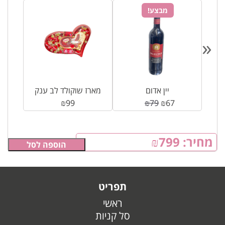
מבצע!
«
י
יין אדום
מארז שוקולד לב ענק
₪
99
₪
79
₪
67
מחיר:
799
₪
הוספה לסל
תפריט
ראשי
סל קניות