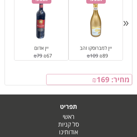
«
יין למברוסקו זהב
יין אדום
₪
79
₪
67
₪
109
₪
89
מחיר:
169
₪
תפריט
ראשי
סל קניות
אודותינו