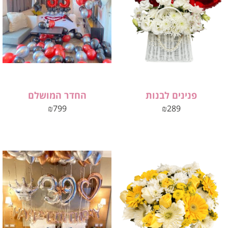
פנינים לבנות
החדר המושלם
₪
799
₪
289