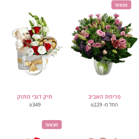
מבצע!
פריחת האביב
תיק דובי מתוק
החל מ-
229
₪
349
₪
מבצע!