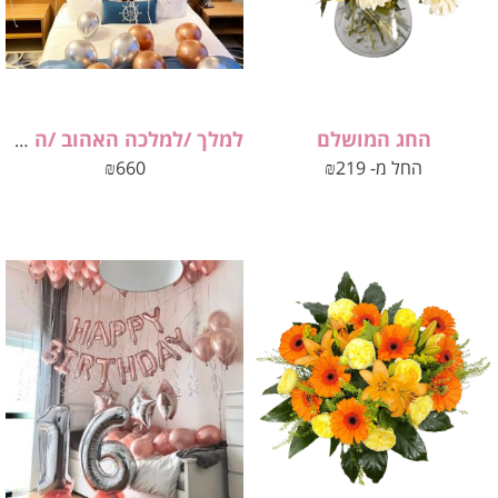
החג המושלם
למלך /למלכה האהוב /ה שלנו
החל מ-
219
₪
660
₪