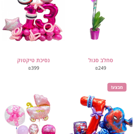
סחלב סגול
נסיכת טיקטוק
₪
399
₪
249
מבצע!