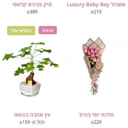
אשכול Luxury Baby Boy
תיק פנינים קלאסי
₪
389
₪
219
מבצע!
המלאי אזל
מלכת יופי בורוד
עץ אהבה בונסאי
229
₪
החל מ-
159
₪