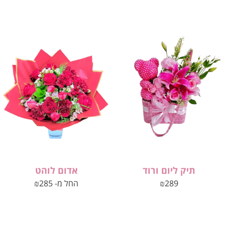
תיק ליום ורוד
אדום לוהט
289
₪
החל מ-
285
₪