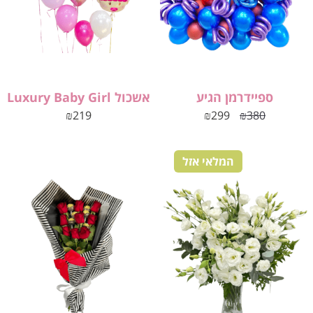
ספיידרמן הגיע
אשכול Luxury Baby Girl
₪
219
₪
299
₪
380
המלאי אזל