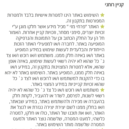
קניין רוחני
השימוש באתר הינו למטרות אישיות בלבד ולמטרות
המפורטות בתקנון זה.
האתר “פרחי מזי ” מכיל מידע אשר חלקו מוגן ע”י
זכויות יוצרים, סימני מסחר, וזכויות קניין אחרות. האמור
חל הן על החלק הכתוב וכן על התמונות והגרפיקה
המופיעה באתר. לחברה ו/או למפעילי האתר הזכות
הייחודית והבלעדית לעשות שימוש במידע המופיע
באתר ו/או באיזה חלק ממנו. משתמש ו/או רוכש ו/או צד
ג` כל שהוא לא יהיה רשאי לעשות שימוש, באיזה אופן
שהוא, אלא למטרות המצוינות בתקנון זה, במידע ו/או
באיזה חלק ממנו, המופיע באתר. השימוש באתר לא יהא
בו כדי להקנות למשתמש ו/או לרוכש ו/או לצד ג` כל
שהוא זכויות קנייניות במידע המצוי באתר.
משתמש ו/או רוכש ו/או כל צד ג` כל שהוא לא יהיה
רשאי לשנות, לפרסם, לשדר או להעביר, לקחת חלק
בהעברה או מכירה ולהשתמש באתר, במידע שבאתר,
ו/או בחלק ממנו לשם יצירת יצירה נגזרת או לנצל את
האתר, ו/או את תוכנו של האתר, כולו או חלקו, למטרה
כלשהי, למעט המטרה, שלשמה נוצר האתר ולמעט
המטרה שלשמה מותר השימוש באתר.