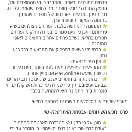
פרחים המוצגים באתר והתברר כי מי מהמוצרים אזל,
תספק החברה לרוכש מוצר דומה למוצר שהוזמן על ידו,
ככל הניתן בצבעים ו/או בסוג של מוצרים שהוזמן
בהזמנה המקורית ובאותו ערך.
התמונה להמחשה בלבד, הפרחים מצולמים בשיא
פריחתם ויתכן כי יגיעו סגורים. במידה וחלק מהפרחים
חסרים במלאי, נשלב פרחים אחרים התואמים לאופי
ההזמנה.
פרחי מזי רשאית להפסיק את המבצעים בכל רגע
נתון.
אין כפל מבצעים.
המבצעים המוצעים מעת לעת באתר, הינם עבור
רכישות שיעשו online, אלא אם צויין אחרת.
בהזמנת זרים מתוקים ישנם שינוים בהרכבי הזרים
,צבעם ועיצובם תוך כדי שמירה על כמות השוקולדים ו או
סוכריות בזר .התמונה היא להמחשה בלבד
מארזי שוקולד או הסלסלאות משתנים בהתאם למלאי
פרטי רוכש השירותים ואבטחת האתר
פרחי מזי
מוגן על פי תקן SSL סטנדרט האבטחה המחמיר
בעולם לרכישות באינטרנט. השימוש בו מוכתב על ידי