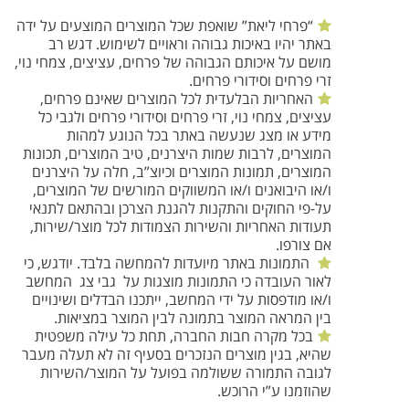
“פרחי ליאת” שואפת שכל המוצרים המוצעים על ידה
באתר יהיו באיכות גבוהה וראויים לשימוש. דגש רב
מושם על איכותם הגבוהה של פרחים, עציצים, צמחי נוי,
זרי פרחים וסידורי פרחים.
האחריות הבלעדית לכל המוצרים שאינם פרחים,
עציצים, צמחי נוי, זרי פרחים וסידורי פרחים ולגבי כל
מידע או מצג שנעשה באתר בכל הנוגע למהות
המוצרים, לרבות שמות היצרנים, טיב המוצרים, תכונות
המוצרים, תמונות המוצרים וכיוצ”ב, חלה על היצרנים
ו/או היבואנים ו/או המשווקים המורשים של המוצרים,
על-פי החוקים והתקנות להגנת הצרכן ובהתאם לתנאי
תעודות האחריות והשירות הצמודות לכל מוצר/שירות,
אם צורפו.
התמונות באתר מיועדות להמחשה בלבד. יודגש, כי
לאור העובדה כי התמונות מוצגות על גבי צג המחשב
ו/או מודפסות על ידי המחשב, ייתכנו הבדלים ושינויים
בין המראה המוצר בתמונה לבין המוצר במציאות.
בכל מקרה חבות החברה, תחת כל עילה משפטית
שהיא, בגין מוצרים הנזכרים בסעיף זה לא תעלה מעבר
לגובה התמורה ששולמה בפועל על המוצר/השירות
שהוזמנו ע”י הרוכש.