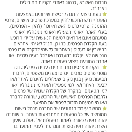
חברות האשראי, כנהוג באתרי הקניות המובילים
בארה”ב.
בעת ביצוע הזמנה לרכישת שירותים באמצעות
האתר יידרש הרוכש להזין במערכת פרטים אישיים, פרטי
ההזמנה, פרטי כרטיס האשראי וכו` (להלן – הפרטים).
בעלי האתר ו/או מי מפעיליו ו/או מי ממנהליו ו/או מי
מטעמם אינם אחראים לטעות הנעשית על ידי הרוכש
בעת הקלדת הפרטים. כמו כן, הנ”ל לא יהיו אחראים
במישרין או בעקיפין באחריות כלשהי למקרה שבו פרטי
הרכישה לא ייקלטו במערכת ו/או לכל בעיה טכנית ו/או
אחרת המונעת ביצוע פעולות באתר.
הקלדת פרטים כוזבים הינה עבירה פלילית. נגד
מוסרי פרטים כוזבים יינקטו צעדים משפטיים, לרבות
תביעות נזיקין בגין נזקים שעלולים להיגרם לאתר ו/או
לבעלי האתר ו/או למי מפעיליו ו/או למי ממנהליו ו/או
למי מטעמם. במקרה של הקלדה שגויה של פרטים
(לרבות הפרטים האישיים של הרוכש), שמורה לחברה
ו/או מי מטעמה הזכות לפסול את ההצעה.
מחשב עיבוד הנתונים של החברה מנהל רישום
ממוחשב של כל הפעולות המתבצעות באתר. רישום זה
יהווה ראיה לכאורה לאמור בפעולות אלו. אולם, שעון
השרת יהווה ראיה סופית ומכרעת לעניין המועד בו