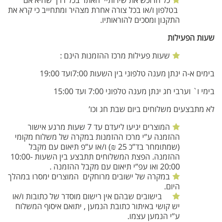
כל הרוכש את שירותיי האתר בכל דרך שהיא אם
בטלפון ו/או בכל צורה אחרת מצהיר ומתחייב כי קרא את
התקנון ומסכים להוראותיו.
שעות הפעילות
שעות פעילות מרכז ההזמנות הינם :
בימים א-ה ינתן מענה טלפוני בין השעות 7:00ועד 19:00
בימי ו` וערבי חג ינתן מענה טלפוני 7:00 ועד 15:00
לא מתבצעים משלוחים ביום שבת חג וכו’
המוצרים יגיעו ליעדם עד 7 שעות מרגע אישור
ההזמנה ע”י מרכז ההזמנות במקרה של משלוח מקומי
(שמתומחר בד”כ 25 ₪) ו/או ע”פ תיאום עם מקבל
ההזמנה. הפצת המשלוחים תתבצע בין השעות 10:00-
20:00 ואו עפ”י תיאום עם מקבל ההזמנה .
במקרה של ישובים מרוחקים המוצרים ימסרו במהלך
היום.
בישובים שבהם אין רישום מוסדר של כתובות ו/או
יש קושי באיתור כתובת הנמען , יתואם איסוף המשלוח
ע”י הנמען עצמו.